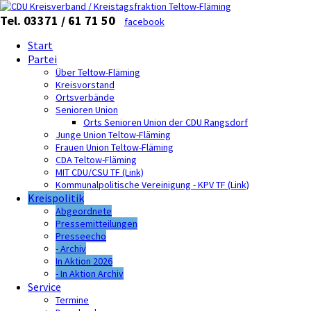
Tel. 03371 / 61 71 50
facebook
Start
Partei
Über Teltow-Fläming
Kreisvorstand
Ortsverbände
Senioren Union
Orts Senioren Union der CDU Rangsdorf
Junge Union Teltow-Fläming
Frauen Union Teltow-Fläming
CDA Teltow-Fläming
MIT CDU/CSU TF (Link)
Kommunalpolitische Vereinigung - KPV TF (Link)
Kreispolitik
Abgeordnete
Pressemitteilungen
Presseecho
- Archiv
In Aktion 2026
- In Aktion Archiv
Service
Termine