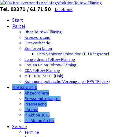
Tel. 03371 / 61 71 50
facebook
Start
Partei
Über Teltow-Fläming
Kreisvorstand
Ortsverbände
Senioren Union
Orts Senioren Union der CDU Rangsdorf
Junge Union Teltow-Fläming
Frauen Union Teltow-Fläming
CDA Teltow-Fläming
MIT CDU/CSU TF (Link)
Kommunalpolitische Vereinigung - KPV TF (Link)
Kreispolitik
Abgeordnete
Pressemitteilungen
Presseecho
- Archiv
In Aktion 2026
- In Aktion Archiv
Service
Termine