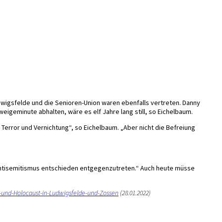
wigsfelde und die Senioren-Union waren ebenfalls vertreten. Danny
igeminute abhalten, wäre es elf Jahre lang still, so Eichelbaum.
 Terror und Vernichtung“, so Eichelbaum. „Aber nicht die Befreiung
 Antisemitismus entschieden entgegenzutreten.“ Auch heute müsse
-und-Holocaust-in-Ludwigsfelde-und-Zossen
(28.01.2022)