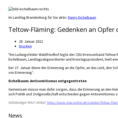
Im Landtag Brandenburg für Sie aktiv:
Danny Eichelbaum
Teltow-Fläming: Gedenken an Opfer d
28. Januar 2022
Drucken
"Am Ludwigsfelder Waldfriedhof legte der CDU-Kreisverband Teltow-F
Eichelbaum, Landtagsabgeordneter und Kreistagspräsident, hielt eine
Der 27. Januar diene der Erinnerung an die Opfer, an das Leid, den Sc
von Erinnerung“.
Eichelbaum: Antisemitismus entgegentreten
Gemeinsam müsse man dafür sorgen, dass die Erinnerung an den Holo
sich Politik und Zivilgesellschaft entschieden gegen Antisemitismus st
Vollständiger MAZ+ Artikel:
https://www.maz-online.de/Lokales/Teltow-Flae
News