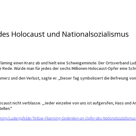
es Holocaust und Nationalsozialismus
läming einen Kranz ab und hielt eine Schweigeminute. Der Ortsverband Lud
 Rede. Würde man für jedes der sechs Millionen Holocaust-Opfer eine Schwe
hmerz und den Verlust, sagte er. „Dieser Tag symbolisiert die Befreiung von
caust nicht verblasse. „Jeder einzelne von uns ist aufgerufen, Hass und
ellen."
ming/Ludwigsfelde/Teltow-Flaeming-Gedenken-an-Opfer-des-Nationalsozialismus