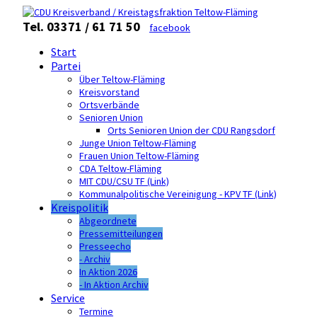
Tel. 03371 / 61 71 50
facebook
Start
Partei
Über Teltow-Fläming
Kreisvorstand
Ortsverbände
Senioren Union
Orts Senioren Union der CDU Rangsdorf
Junge Union Teltow-Fläming
Frauen Union Teltow-Fläming
CDA Teltow-Fläming
MIT CDU/CSU TF (Link)
Kommunalpolitische Vereinigung - KPV TF (Link)
Kreispolitik
Abgeordnete
Pressemitteilungen
Presseecho
- Archiv
In Aktion 2026
- In Aktion Archiv
Service
Termine