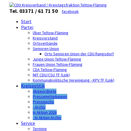
Tel. 03371 / 61 71 50
facebook
Start
Partei
Über Teltow-Fläming
Kreisvorstand
Ortsverbände
Senioren Union
Orts Senioren Union der CDU Rangsdorf
Junge Union Teltow-Fläming
Frauen Union Teltow-Fläming
CDA Teltow-Fläming
MIT CDU/CSU TF (Link)
Kommunalpolitische Vereinigung - KPV TF (Link)
Kreispolitik
Abgeordnete
Pressemitteilungen
Presseecho
- Archiv
In Aktion 2026
- In Aktion Archiv
Service
Termine