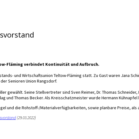
isvorstand
tow-Fläming verbindet Kontinuität und Aufbruch.
tands- und Wirtschaftsunion Teltow-Fläming statt. Zu Gast waren Jana Sc
 der Senioren Union Rangsdorf.
ler gewählt. Seine Stellvertreter sind Sven Reimer, Dr. Thomas Schneider,
hlag und Thomas Becker. Als Kreisschatzmeister wurde Hermann Kühnapfel 
el und die Rohstoff-/Materialverfügbarkeiten, sowie planbare Preise, als
svorstand
(29.03.2022)