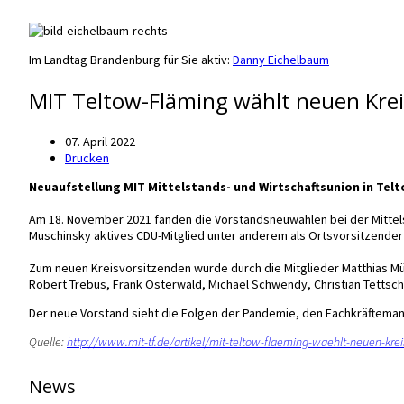
Im Landtag Brandenburg für Sie aktiv:
Danny Eichelbaum
MIT Teltow-Fläming wählt neuen Kre
07. April 2022
Drucken
Neuaufstellung MIT Mittelstands- und Wirtschaftsunion in Tel
Am 18. November 2021 fanden die Vorstandsneuwahlen bei der Mittels
Muschinsky aktives CDU-Mitglied unter anderem als Ortsvorsitzender
Zum neuen Kreisvorsitzenden wurde durch die Mitglieder Matthias Mül
Robert Trebus, Frank Osterwald, Michael Schwendy, Christian Tettsc
Der neue Vorstand sieht die Folgen der Pandemie, den Fachkräftemang
Quelle:
http://www.mit-tf.de/artikel/mit-teltow-flaeming-waehlt-neuen-krei
News