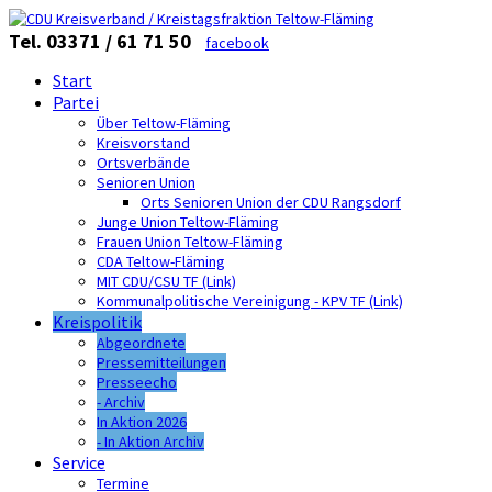
Tel. 03371 / 61 71 50
facebook
Start
Partei
Über Teltow-Fläming
Kreisvorstand
Ortsverbände
Senioren Union
Orts Senioren Union der CDU Rangsdorf
Junge Union Teltow-Fläming
Frauen Union Teltow-Fläming
CDA Teltow-Fläming
MIT CDU/CSU TF (Link)
Kommunalpolitische Vereinigung - KPV TF (Link)
Kreispolitik
Abgeordnete
Pressemitteilungen
Presseecho
- Archiv
In Aktion 2026
- In Aktion Archiv
Service
Termine