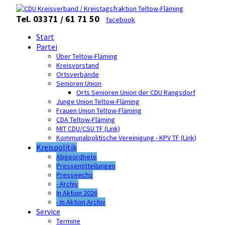
Tel. 03371 / 61 71 50
facebook
Start
Partei
Über Teltow-Fläming
Kreisvorstand
Ortsverbände
Senioren Union
Orts Senioren Union der CDU Rangsdorf
Junge Union Teltow-Fläming
Frauen Union Teltow-Fläming
CDA Teltow-Fläming
MIT CDU/CSU TF (Link)
Kommunalpolitische Vereinigung - KPV TF (Link)
Kreispolitik
Abgeordnete
Pressemitteilungen
Presseecho
- Archiv
In Aktion 2026
- In Aktion Archiv
Service
Termine