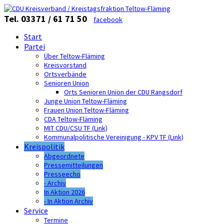
Tel. 03371 / 61 71 50
facebook
Start
Partei
Über Teltow-Fläming
Kreisvorstand
Ortsverbände
Senioren Union
Orts Senioren Union der CDU Rangsdorf
Junge Union Teltow-Fläming
Frauen Union Teltow-Fläming
CDA Teltow-Fläming
MIT CDU/CSU TF (Link)
Kommunalpolitische Vereinigung - KPV TF (Link)
Kreispolitik
Abgeordnete
Pressemitteilungen
Presseecho
- Archiv
In Aktion 2026
- In Aktion Archiv
Service
Termine