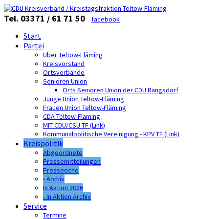
Tel. 03371 / 61 71 50
facebook
Start
Partei
Über Teltow-Fläming
Kreisvorstand
Ortsverbände
Senioren Union
Orts Senioren Union der CDU Rangsdorf
Junge Union Teltow-Fläming
Frauen Union Teltow-Fläming
CDA Teltow-Fläming
MIT CDU/CSU TF (Link)
Kommunalpolitische Vereinigung - KPV TF (Link)
Kreispolitik
Abgeordnete
Pressemitteilungen
Presseecho
- Archiv
In Aktion 2026
- In Aktion Archiv
Service
Termine