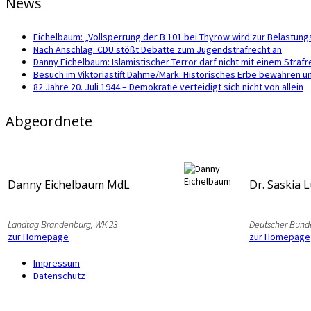
News
Eichelbaum: „Vollsperrung der B 101 bei Thyrow wird zur Belastun
Nach Anschlag: CDU stößt Debatte zum Jugendstrafrecht an
Danny Eichelbaum: Islamistischer Terror darf nicht mit einem Str
Besuch im Viktoriastift Dahme/Mark: Historisches Erbe bewahren u
82 Jahre 20. Juli 1944 – Demokratie verteidigt sich nicht von allein
Abgeordnete
Danny Eichelbaum MdL
Dr. Saskia 
Landtag Brandenburg, WK 23
Deutscher Bund
zur Homepage
zur Homepage
Impressum
Datenschutz