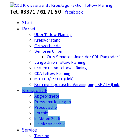
Tel. 03371 / 61 71 50
facebook
Start
Partei
Über Teltow-Fläming
Kreisvorstand
Ortsverbände
Senioren Union
Orts Senioren Union der CDU Rangsdorf
Junge Union Teltow-Fläming
Frauen Union Teltow-Fläming
CDA Teltow-Fläming
MIT CDU/CSU TF (Link)
Kommunalpolitische Vereinigung - KPV TF (Link)
Kreispolitik
Abgeordnete
Pressemitteilungen
Presseecho
- Archiv
In Aktion 2026
- In Aktion Archiv
Service
Termine