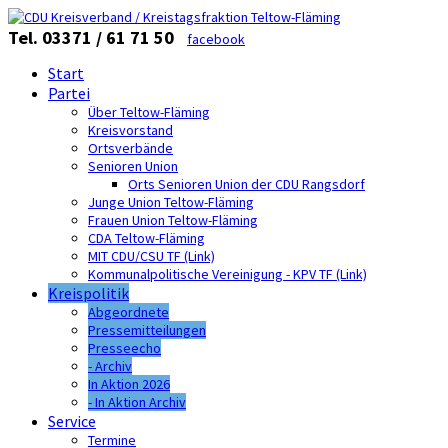
Tel. 03371 / 61 71 50
facebook
Start
Partei
Über Teltow-Fläming
Kreisvorstand
Ortsverbände
Senioren Union
Orts Senioren Union der CDU Rangsdorf
Junge Union Teltow-Fläming
Frauen Union Teltow-Fläming
CDA Teltow-Fläming
MIT CDU/CSU TF (Link)
Kommunalpolitische Vereinigung - KPV TF (Link)
Kreispolitik
Abgeordnete
Pressemitteilungen
Presseecho
- Archiv
In Aktion 2026
- In Aktion Archiv
Service
Termine