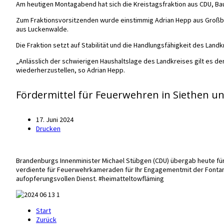
Am heutigen Montagabend hat sich die Kreistagsfraktion aus CDU, Ba
Zum Fraktionsvorsitzenden wurde einstimmig Adrian Hepp aus Großbe
aus Luckenwalde.
Die Fraktion setzt auf Stabilität und die Handlungsfähigkeit des Landk
„Anlässlich der schwierigen Haushaltslage des Landkreises gilt es de
wiederherzustellen, so Adrian Hepp.
Fördermittel für Feuerwehren in Siethen u
17. Juni 2024
Drucken
Brandenburgs Innenminister Michael Stübgen (CDU) übergab heute für 
verdiente für Feuerwehrkameraden für Ihr Engagementmit der Fonta
aufopferungsvollen Dienst. #heimatteltowfläming
Start
Zurück