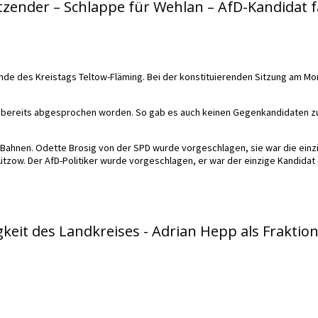
tzender – Schlappe für Wehlan – AfD-Kandidat f
zende des Kreistags Teltow-Fläming. Bei der konstituierenden Sitzung am 
 bereits abgesprochen worden. So gab es auch keinen Gegenkandidaten zu E
en Bahnen. Odette Brosig von der SPD wurde vorgeschlagen, sie war die einz
Lützow. Der AfD-Politiker wurde vorgeschlagen, er war der einzige Kandidat 
gkeit des Landkreises - Adrian Hepp als Fraktio