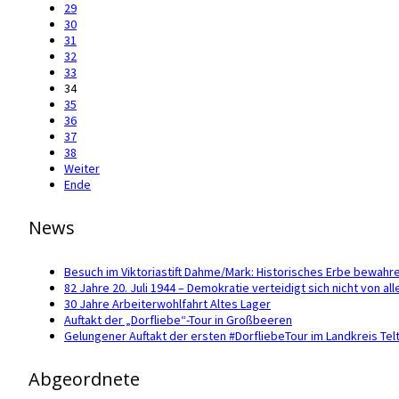
29
30
31
32
33
34
35
36
37
38
Weiter
Ende
News
Besuch im Viktoriastift Dahme/Mark: Historisches Erbe bewahr
82 Jahre 20. Juli 1944 – Demokratie verteidigt sich nicht von all
30 Jahre Arbeiterwohlfahrt Altes Lager
Auftakt der „Dorfliebe“-Tour in Großbeeren
Gelungener Auftakt der ersten #DorfliebeTour im Landkreis Te
Abgeordnete