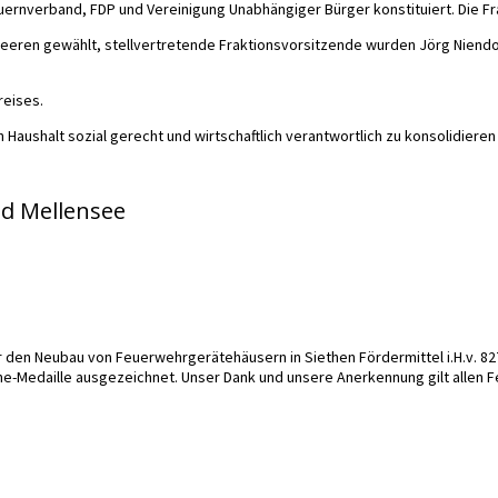
uernverband, FDP und Vereinigung Unabhängiger Bürger konstituiert. Die F
eren gewählt, stellvertretende Fraktionsvorsitzende wurden Jörg Niendo
reises.
n Haushalt sozial gerecht und wirtschaftlich verantwortlich zu konsolidier
nd Mellensee
den Neubau von Feuerwehrgerätehäusern in Siethen Fördermittel i.H.v. 827
ne-Medaille ausgezeichnet. Unser Dank und unsere Anerkennung gilt alle