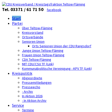
Tel. 03371 / 61 71 50
facebook
Start
Partei
Über Teltow-Fläming
Kreisvorstand
Ortsverbände
Senioren Union
Orts Senioren Union der CDU Rangsdorf
Junge Union Teltow-Fläming
Frauen Union Teltow-Fläming
CDA Teltow-Fläming
MIT CDU/CSU TF (Link)
Kommunalpolitische Vereinigung - KPV TF (Link)
Kreispolitik
Abgeordnete
Pressemitteilungen
Presseecho
- Archiv
In Aktion 2026
- In Aktion Archiv
Service
Termine