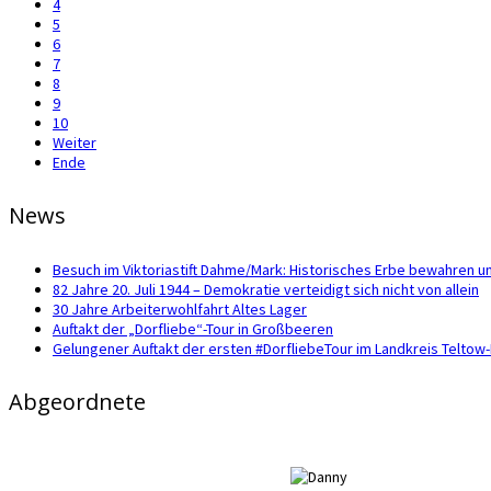
4
5
6
7
8
9
10
Weiter
Ende
News
Besuch im Viktoriastift Dahme/Mark: Historisches Erbe bewahren u
82 Jahre 20. Juli 1944 – Demokratie verteidigt sich nicht von allein
30 Jahre Arbeiterwohlfahrt Altes Lager
Auftakt der „Dorfliebe“-Tour in Großbeeren
Gelungener Auftakt der ersten #DorfliebeTour im Landkreis Telto
Abgeordnete